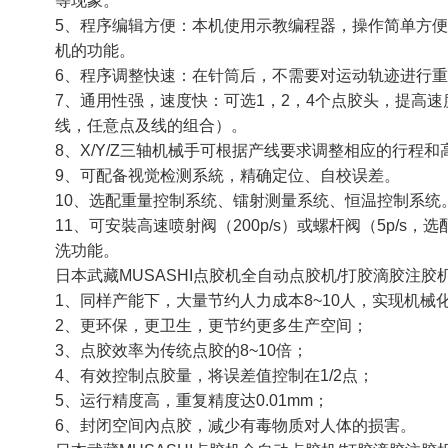
等现象。
5、程序编辑方便：本机使用示教编程器，操作简单方便
机的功能。
6、程序调整快速：在针筒后，不需要对运动轨迹进行
7、通用性强，速度快：可选1，2，4个点胶头，提高
线，任意点及线的组合）。
8、X/Y/Z三轴机械手可根据产线要求调整相应的行程和
9、可配备视觉检测系統，精确定位、自校误差。
10、选配重量控制系统、镭射测量系统、恒温控制系统
11、可安裝高速喷射阀（200p/s）或螺杆阀（5p/s，
洗功能。
日本武藏MUSASHI点胶机全自动点胶机/打胶滴胶注胶
1、同样产能下，大量节约人力成本8~10人，实现机械
2、更环保，更卫生，更节约更多生产空间；
3、点胶效率为传统点胶的8~10倍；
4、有效控制点胶量，将误差值控制在1/2点；
5、运行精度高，重复精度达0.01mm；
6、封闭空间內点胶，减少有毒物质对人体的损害。