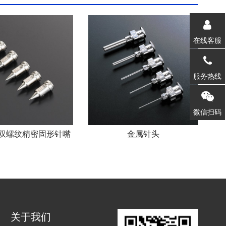
在线客服
1571218
服务热线
微信扫码
双螺纹精密固形针嘴
金属针头
关于我们