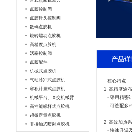
台式点胶机器人
点胶控制阀
点胶针头控制阀
数码点胶机
旋转蠕动点胶机
高精度点胶机
活塞控制阀
产品详
点胶配件
机械式点胶机
气动脉冲式点胶机
核心特点
容积计量式点胶机
1. 高精度涂
- 采用精密
机械平台、直交机械臂
- 可选配多
高性能螺杆式点胶机
超微定量点胶机
2. 高效加热
非接触式喷射点胶机
- 快速升温